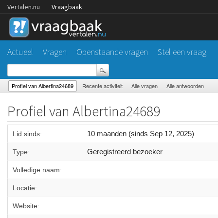
Vertalen.nu
Vraagbaak
Actueel
Vragen
Openstaande vragen
Stel een vraag
Profiel van Albertina24689
Recente activiteit
Alle vragen
Alle antwoorden
Profiel van Albertina24689
10 maanden (sinds Sep 12, 2025)
Lid sinds:
Geregistreerd bezoeker
Type:
Volledige naam:
Locatie:
Website: