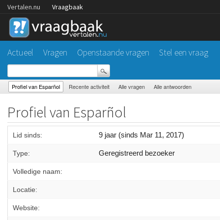
Vertalen.nu
Vraagbaak
Actueel
Vragen
Openstaande vragen
Stel een vraag
Profiel van Esparñol
Recente activiteit
Alle vragen
Alle antwoorden
Profiel van Esparñol
9 jaar (sinds Mar 11, 2017)
Lid sinds:
Geregistreerd bezoeker
Type:
Volledige naam:
Locatie:
Website: