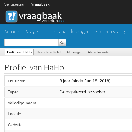
Vertalen.nu
Vraagbaak
Actueel
Vragen
Openstaande vragen
Stel een vraag
Profiel van HaHo
Recente activiteit
Alle vragen
Alle antwoorden
Profiel van HaHo
8 jaar (sinds Jun 18, 2018)
Lid sinds:
Geregistreerd bezoeker
Type:
Volledige naam:
Locatie:
Website: