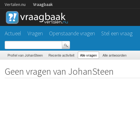
Vertalen.nu
Vraagbaak
Actueel
Vragen
Openstaande vragen
Stel een vraag
Profiel van JohanSteen
Recente activiteit
Alle vragen
Alle antwoorden
Geen vragen van JohanSteen