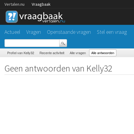
Vertalen.nu
Vraagbaak
Actueel
Vragen
Openstaande vragen
Stel een vraag
Profiel van Kelly32
Recente activiteit
Alle vragen
Alle antwoorden
Geen antwoorden van Kelly32