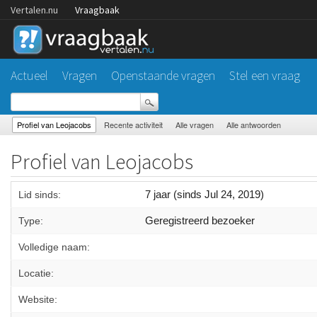
Vertalen.nu
Vraagbaak
Actueel
Vragen
Openstaande vragen
Stel een vraag
Profiel van Leojacobs
Recente activiteit
Alle vragen
Alle antwoorden
Profiel van Leojacobs
7 jaar (sinds Jul 24, 2019)
Lid sinds:
Geregistreerd bezoeker
Type:
Volledige naam:
Locatie:
Website: