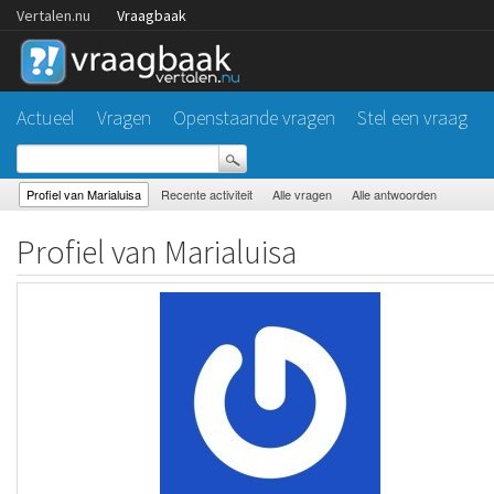
Vertalen.nu
Vraagbaak
Actueel
Vragen
Openstaande vragen
Stel een vraag
Profiel van Marialuisa
Recente activiteit
Alle vragen
Alle antwoorden
Profiel van Marialuisa