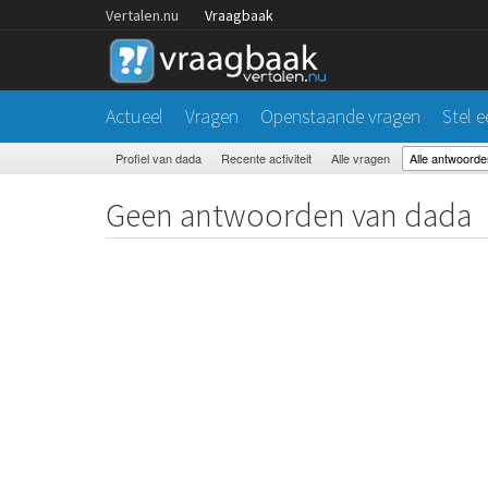
Vertalen.nu
Vraagbaak
Actueel
Vragen
Openstaande vragen
Stel 
Profiel van dada
Recente activiteit
Alle vragen
Alle antwoorde
Geen antwoorden van dada