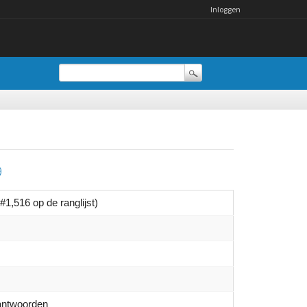
Inloggen
9
(#
1,516
op de ranglijst)
ntwoorden