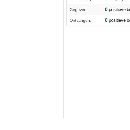
0
positieve b
Gegeven:
0
positieve b
Ontvangen: