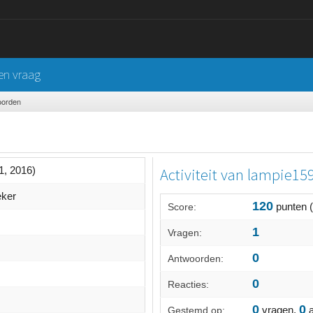
een vraag
oorden
1, 2016)
Activiteit van lampie15
eker
120
punten 
Score:
1
Vragen:
0
Antwoorden:
0
Reacties:
0
0
vragen,
a
Gestemd op: