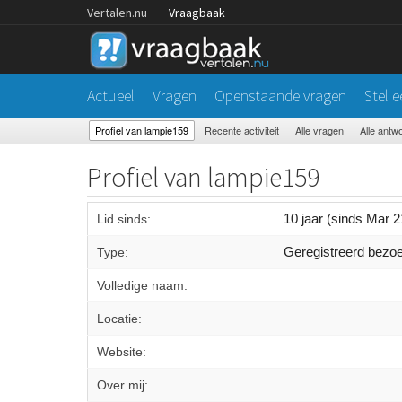
Vertalen.nu
Vraagbaak
Actueel
Vragen
Openstaande vragen
Stel 
Profiel van lampie159
Recente activiteit
Alle vragen
Alle antw
Profiel van lampie159
10 jaar (sinds Mar 2
Lid sinds:
Geregistreerd bezo
Type:
Volledige naam:
Locatie:
Website:
Over mij: