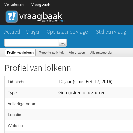
Vertalen.nu
Vraagbaak
Actueel
Vragen
Openstaande vragen
Stel een vraag
Profiel van lolkenn
Recente activiteit
Alle vragen
Alle antwoorden
Profiel van lolkenn
10 jaar (sinds Feb 17, 2016)
Lid sinds:
Geregistreerd bezoeker
Type:
Volledige naam:
Locatie:
Website: