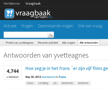
Vertalen.nu
Vraagbaak
Actueel
Vragen
Openstaande vragen
Stel een vraag
Profiel van yvetteagnes
Recente activiteit
Alle vragen
Alle antwoorden
Antwoorden van yvetteagnes
Hoe zeg je in het frans ´er zijn vijf films
4,744
beantwoord
in
x bekeken
Sep 30, 2013
Frans
frans
vertaling
zin
betekenis
betekent