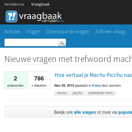
Vertalen.nu
Vraagbaak
Actueel
Vragen
Openstaande vragen
Stel een vraag
Nieuwe vragen met trefwoord mac
Hoe vertaal je Machu Picchu naa
2
786
geplaatst
in
door
anoniem
antwoorden
x bekeken
Nov 29, 2014
Frans
machu
picchu
nederlands-frans
Bekijk ook
alle vragen
of zoek via
popula