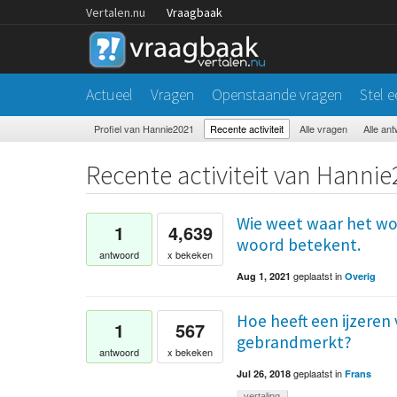
Vertalen.nu
Vraagbaak
Actueel
Vragen
Openstaande vragen
Stel 
Profiel van Hannie2021
Recente activiteit
Alle vragen
Alle an
Recente activiteit van Hanni
Wie weet waar het wo
1
4,639
woord betekent.
antwoord
x bekeken
geplaatst
in
Aug 1, 2021
Overig
Hoe heeft een ijzere
1
567
gebrandmerkt?
antwoord
x bekeken
geplaatst
in
Jul 26, 2018
Frans
vertaling