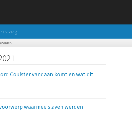
een vraag
twoorden
e2021
ord Coulster vandaan komt en wat dit
n voorwerp waarmee slaven werden