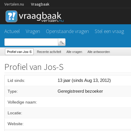
Vertalen.nu
Vraagbaak
Actueel
Vragen
Openstaande vragen
Stel een vraag
Profiel van Jos-S
Recente activiteit
Alle vragen
Alle antwoorden
Profiel van Jos-S
13 jaar (sinds Aug 13, 2012)
Lid sinds:
Geregistreerd bezoeker
Type:
Volledige naam:
Locatie:
Website: