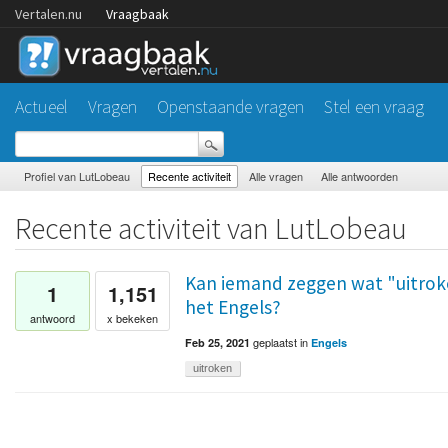
Vertalen.nu
Vraagbaak
Actueel
Vragen
Openstaande vragen
Stel een vraag
Profiel van LutLobeau
Recente activiteit
Alle vragen
Alle antwoorden
Recente activiteit van LutLobeau
Kan iemand zeggen wat "uitroke
1
1,151
het Engels?
antwoord
x bekeken
geplaatst
in
Feb 25, 2021
Engels
uitroken