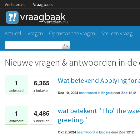
Vertalen.nu
Vraagbaak
Actueel
Vragen
Openstaande vragen
Stel een vraag
Nieuwe vragen & antwoorden in de 
Wat betekend Applying for a
1
6,365
antwoord
x bekeken
beantwoord
in
door
Dec 10, 2024
Engels
Zoë 1212
wat betekent "Tho' the wae-
1
4,485
greeting."
antwoord
x bekeken
beantwoord
in
door
Okt 2, 2024
Engels
Zoë 1212