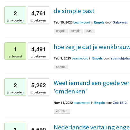
de simple past
2
4,761
antwoorden
x bekeken
beantwoord
in
door
Feb 15, 2023
Engels
Galaxycat
engels
simple
past
hoe zeg je dat je wenkbrauw
1
4,491
antwoord
x bekeken
beantwoord
in
door
Feb 9, 2023
Engels
spanishjoha
school
Weet iemand een goede vert
2
5,262
'omdenken'
antwoorden
x bekeken
beantwoord
in
door
Nov 11, 2022
Engels
Zoë 1212
vertalen
Nederlandse vertaling eng
1
6,690