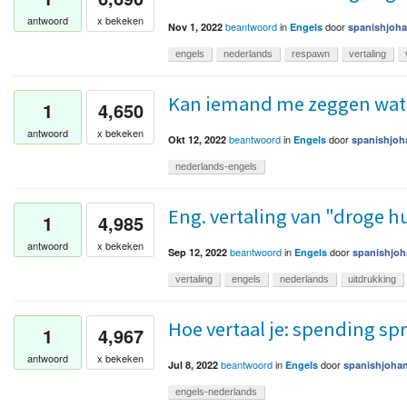
antwoord
x bekeken
beantwoord
in
door
Nov 1, 2022
Engels
spanishjoh
engels
nederlands
respawn
vertaling
Kan iemand me zeggen wat K
1
4,650
antwoord
x bekeken
beantwoord
in
door
Okt 12, 2022
Engels
spanishjoh
nederlands-engels
Eng. vertaling van "droge 
1
4,985
antwoord
x bekeken
beantwoord
in
door
Sep 12, 2022
Engels
spanishjoh
vertaling
engels
nederlands
uitdrukking
Hoe vertaal je: spending sp
1
4,967
antwoord
x bekeken
beantwoord
in
door
Jul 8, 2022
Engels
spanishjoha
engels-nederlands