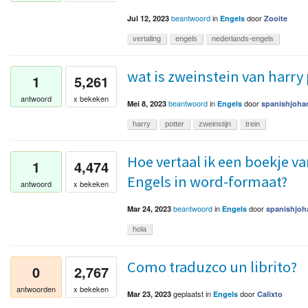
beantwoord
in
door
Jul 12, 2023
Engels
Zooite
vertaling
engels
nederlands-engels
wat is zweinstein van harry 
1
5,261
antwoord
x bekeken
beantwoord
in
door
Mei 8, 2023
Engels
spanishjoha
harry
potter
zweinstijn
trein
Hoe vertaal ik een boekje v
1
4,474
Engels in word-formaat?
antwoord
x bekeken
beantwoord
in
door
Mar 24, 2023
Engels
spanishjoh
hola
Como traduzco un librito?
0
2,767
antwoorden
x bekeken
geplaatst
in
door
Mar 23, 2023
Engels
Calixto