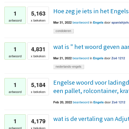
Hoe zeg je iets in het Engel
1
5,163
antwoord
x bekeken
beantwoord
in
door
Mar 31, 2022
Engels
spanishjoh
condoleren
wat is " het woord geven aa
1
4,831
antwoord
x bekeken
beantwoord
in
door
Mar 21, 2022
Engels
Zoë 1212
nederlands-engels
Engelse woord voor ladingdr
1
5,184
een pallet, rolcontainer, krat
antwoord
x bekeken
beantwoord
in
door
Feb 20, 2022
Engels
Zoë 1212
wat is de vertaling van Adj
1
4,179
antwoord
x bekeken