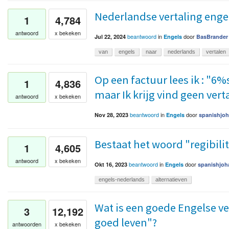
Nederlandse vertaling enge
1
4,784
antwoord
x bekeken
beantwoord
in
door
Jul 22, 2024
Engels
BasBrander
van
engels
naar
nederlands
vertalen
Op een factuur lees ik : "6%s
1
4,836
maar Ik krijg vind geen vert
antwoord
x bekeken
beantwoord
in
door
Nov 28, 2023
Engels
spanishjo
Bestaat het woord "regibilit
1
4,605
antwoord
x bekeken
beantwoord
in
door
Okt 16, 2023
Engels
spanishjoh
engels-nederlands
alternatieven
Wat is een goede Engelse ve
3
12,192
goed leven"?
antwoorden
x bekeken