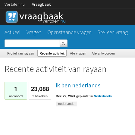
Vertalen.nu
Vraagbaak
Actueel
Vragen
Openstaande vragen
Stel een vraag
Profiel van rayaan
Recente activiteit
Alle vragen
Alle antwoorden
Recente activiteit van rayaan
ik ben nederlands
1
23,088
geplaatst
in
antwoord
x bekeken
Dec 22, 2024
Nederlands
nederlands