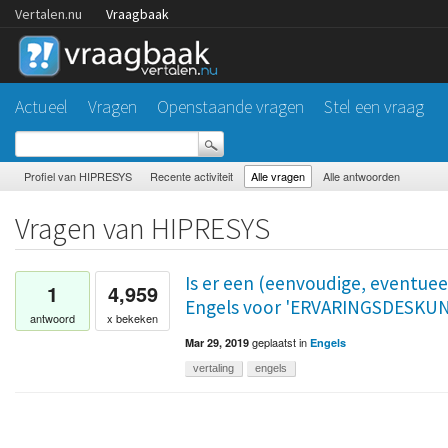
Vertalen.nu
Vraagbaak
Actueel
Vragen
Openstaande vragen
Stel een vraag
Profiel van HIPRESYS
Recente activiteit
Alle vragen
Alle antwoorden
Vragen van HIPRESYS
Is er een (eenvoudige, eventueel
1
4,959
Engels voor 'ERVARINGSDESKU
antwoord
x bekeken
geplaatst
in
Mar 29, 2019
Engels
vertaling
engels