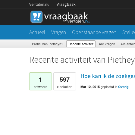
Vertalen.nu
Vraagbaak
Actueel
Vragen
Openstaande vragen
Stel 
Profiel van Pietheyn1
Recente activiteit
Alle vragen
Alle antw
Recente activiteit van Piethe
Hoe kan ik de zoekge
1
597
geplaatst
in
antwoord
x bekeken
Mar 12, 2015
Overig