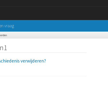
een vraag
oorden
yn1
schiedenis verwijderen?