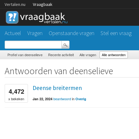
Vertalen.nu
Vraagbaak
Actueel
Vragen
Openstaande vragen
Stel een vraag
Profiel van deenselieve
Recente activiteit
Alle vragen
Alle antwoorden
Antwoorden van deenselieve
Deense breitermen
4,472
beantwoord
in
x bekeken
Jan 22, 2024
Overig