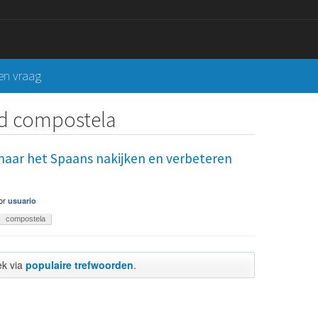
een vraag
rd compostela
g naar het Spaans nakijken en verbeteren
or
usuario
compostela
ek via
populaire trefwoorden
.