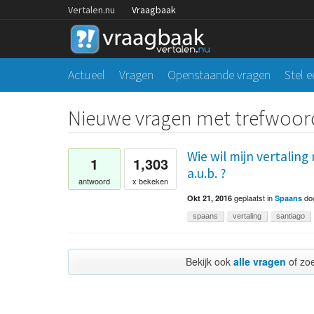
Vertalen.nu
Vraagbaak
Actueel
Vragen
Openstaande vragen
Stel 
Nieuwe vragen met trefwoo
Wie wil mijn vertalin
1
1,303
a.u.b. ?
antwoord
x bekeken
geplaatst
in
do
Okt 21, 2016
Spaans
spaans
vertaling
santiago
Bekijk ook
alle vragen
of zo