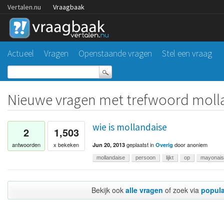
Vertalen.nu
Vraagbaak
Actueel
Vragen
Openstaande vragen
Stel een vraag
Nieuwe vragen met trefwoord moll
wie is mollandaise
2
1,503
geplaatst
in
door
anoniem
antwoorden
x bekeken
Jun 20, 2013
Overig
mollandaise
persoon
lijkt
op
mayonai
Bekijk ook
alle vragen
of zoek via
popula