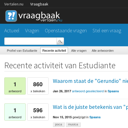
Vertalen.nu
Vraagbaak
Actueel
Vragen
Openstaande vragen
Stel een vraag
Profiel van Estudiante
Recente activiteit
Alle vragen
Alle antwoorden
Recente activiteit van Estudiante
Waarom staat de "Gerundio" nie
1
860
antwoord geselecteerd
in
antwoord
x bekeken
Jan 26, 2017
Spaans
Wat is de juiste betekenis van 
1
596
gewijzigd
in
antwoord
x bekeken
Nov 15, 2015
Spaans
poca
musica