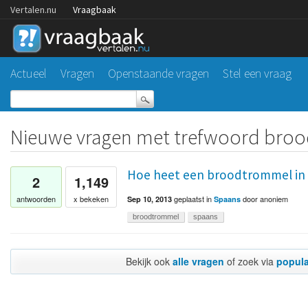
Vertalen.nu
Vraagbaak
Actueel
Vragen
Openstaande vragen
Stel een vraag
Nieuwe vragen met trefwoord bro
Hoe heet een broodtrommel in
2
1,149
geplaatst
in
door
anoniem
antwoorden
x bekeken
Sep 10, 2013
Spaans
broodtrommel
spaans
Bekijk ook
alle vragen
of zoek via
popula