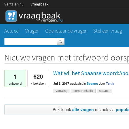
Vertalen.nu
Vraagbaak
Actueel
Vragen
Openstaande vragen
Stel een vraag
Nieuwe vragen met trefwoord oorsp
Wat wil het Spaanse woord:Apos
1
620
geplaatst
in
door
antwoord
x bekeken
Jul 8, 2017
Spaans
Tertia
vertaling
oorspronkelijk
spaans
Bekijk ook
alle vragen
of zoek via
popula