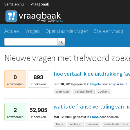
Vertalen.nu
Vraagbaak
Actueel
Vragen
Openstaande vragen
Stel een vraag
Nieuwe vragen met trefwoord zoek
hoe vertaal ik de uitdrukking 'av
0
893
geplaatst
in
door
antwoorden
x bekeken
Jun 10, 2019
Engels
snepscheut
wanhoop
verlatenheid
zoeken
wat is de franse vertaling van 
2
52,985
geplaatst
in
door
anoniem
antwoorden
x bekeken
Mar 12, 2018
Frans
frans
vertaling
zoeken
nederlands-frans