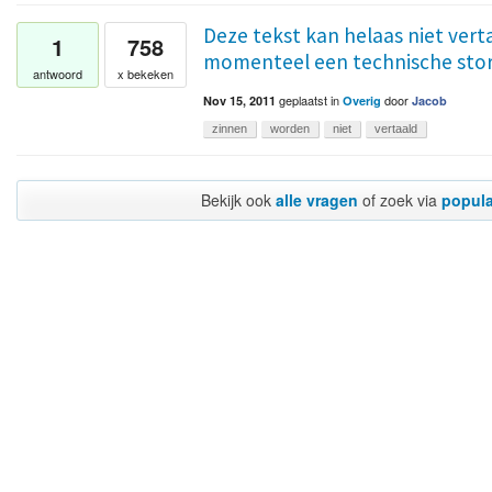
Deze tekst kan helaas niet verta
1
758
momenteel een technische stor
antwoord
x bekeken
geplaatst
in
door
Nov 15, 2011
Overig
Jacob
zinnen
worden
niet
vertaald
Bekijk ook
alle vragen
of zoek via
popula