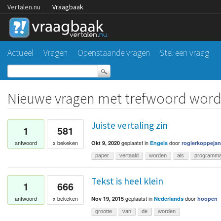
Vertalen.nu
Vraagbaak
Actueel
Vragen
Openstaande vragen
Stel een vraag
Nieuwe vragen met trefwoord wor
Juiste vertaling zin
1
581
geplaatst
in
door
antwoord
x bekeken
Okt 9, 2020
Engels
rogierkoppejan
paper
vertaald
worden
als
programm
Tekst is heel klein
1
666
geplaatst
in
door
antwoord
x bekeken
Nov 19, 2015
Nederlands
hoopen
grootte
van
de
worden