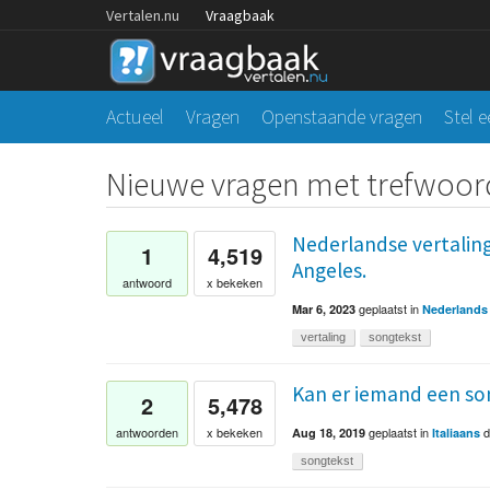
Vertalen.nu
Vraagbaak
Actueel
Vragen
Openstaande vragen
Stel 
Nieuwe vragen met trefwoor
Nederlandse vertaling
1
4,519
Angeles.
antwoord
x bekeken
geplaatst
in
Mar 6, 2023
Nederlands
vertaling
songtekst
Kan er iemand een son
2
5,478
geplaatst
in
antwoorden
x bekeken
Aug 18, 2019
Italiaans
songtekst