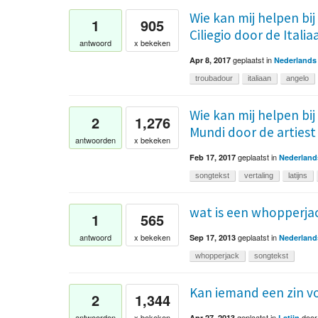
Wie kan mij helpen bij
1
905
Ciliegio door de Ital
antwoord
x bekeken
geplaatst
in
Apr 8, 2017
Nederlands
troubadour
italiaan
angelo
Wie kan mij helpen bi
2
1,276
Mundi door de arties
antwoorden
x bekeken
geplaatst
in
Feb 17, 2017
Nederland
songtekst
vertaling
latijns
wat is een whopperja
1
565
geplaatst
in
antwoord
x bekeken
Sep 17, 2013
Nederland
whopperjack
songtekst
Kan iemand een zin vo
2
1,344
geplaatst
in
doo
antwoorden
x bekeken
Apr 27, 2013
Latijn