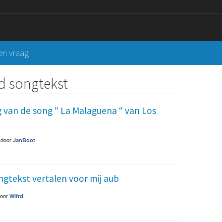
een vraag
d songtekst
 van de song “ La Malaguena “ van Los
door
JanBoot
gtekst vertalen voor mij aub
door
Wlfrd