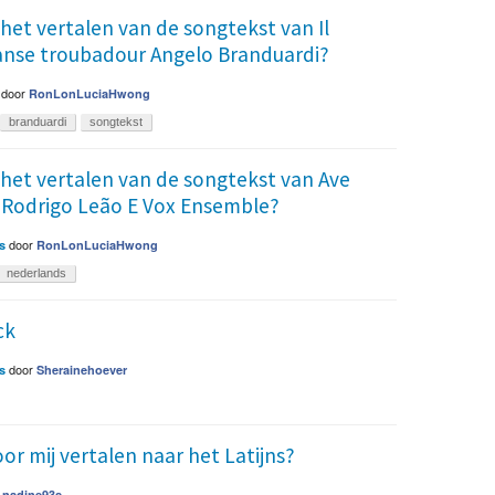
 het vertalen van de songtekst van Il
iaanse troubadour Angelo Branduardi?
door
RonLonLuciaHwong
branduardi
songtekst
j het vertalen van de songtekst van Ave
t Rodrigo Leão E Vox Ensemble?
door
s
RonLonLuciaHwong
nederlands
ck
door
s
Sherainehoever
or mij vertalen naar het Latijns?
r
nadine93s