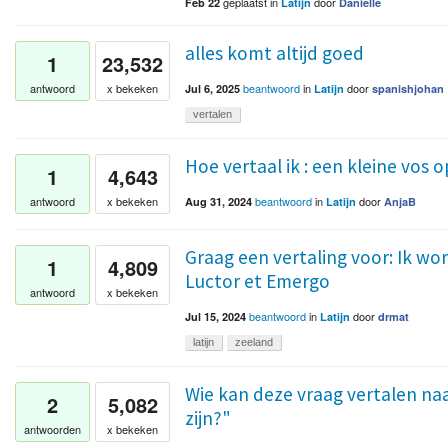
geplaatst
in
door
Feb 22
Latijn
Danielle
alles komt altijd goed
1
23,532
beantwoord
in
door
antwoord
x bekeken
Jul 6, 2025
Latijn
spanishjohan
vertalen
Hoe vertaal ik : een kleine vos 
1
4,643
beantwoord
in
door
antwoord
x bekeken
Aug 31, 2024
Latijn
AnjaB
Graag een vertaling voor: Ik wor
1
4,809
Luctor et Emergo
antwoord
x bekeken
beantwoord
in
door
Jul 15, 2024
Latijn
drmat
latijn
zeeland
Wie kan deze vraag vertalen naar 
2
5,082
zijn?"
antwoorden
x bekeken