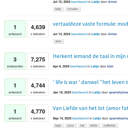
beantwoord
in
door
Jul 15, 2024
Latijn
drmat
latijn
vertalen
vertaaldeze vaste formule: mo
1
4,639
beantwoord
in
door
antwoord
x bekeken
Jul 13, 2024
Latijn
drmat
akte
Herkent iemand de taal in mijn
3
7,275
beantwoord
in
door
antwoorden
x bekeken
Apr 6, 2024
Latijn
kish
' life is war ' danwel "het leven i
1
4,744
beantwoord
in
door
antwoord
x bekeken
Jan 18, 2024
Latijn
spanishjoha
Van Liefde van het lot (amor fat
1
4,770
beantwoord
in
door
antwoord
x bekeken
Sep 14, 2023
Latijn
spanishjoha
latijn
amor
fati
liefde
zelfliefde