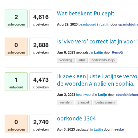
Wat betekent Pulcepit
2
4,616
beantwoord
in
door
antwoorden
x bekeken
Aug 29, 2023
Latijn
spanishjoh
Is ‘vivo vero’ correct latijn voor
0
2,888
geplaatst
in
door
antwoorden
x bekeken
Jun 8, 2023
Latijn
RensG
vertaling
latijn
nedelands-latijn
Ik zoek een juiste Latijnse ver
1
4,473
de woorden Amplio en Sophia.
antwoord
x bekeken
beantwoord
in
door
Jun 3, 2023
Latijn
spanishjohan
vertalen
creatief
bedrijfsnaam
oorkonde 1304
0
2,740
geplaatst
in
door
antwoorden
x bekeken
Apr 3, 2023
Latijn
meeske