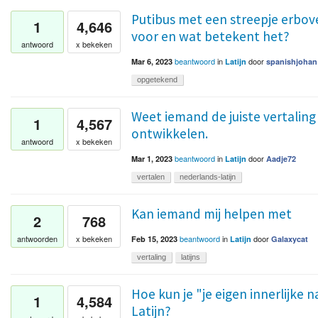
Putibus met een streepje erbove
1
4,646
voor en wat betekent het?
antwoord
x bekeken
beantwoord
in
door
Mar 6, 2023
Latijn
spanishjohan
opgetekend
Weet iemand de juiste vertaling
1
4,567
ontwikkelen.
antwoord
x bekeken
beantwoord
in
door
Mar 1, 2023
Latijn
Aadje72
vertalen
nederlands-latijn
Kan iemand mij helpen met
2
768
beantwoord
in
door
antwoorden
x bekeken
Feb 15, 2023
Latijn
Galaxycat
vertaling
latijns
Hoe kun je "je eigen innerlijke 
1
4,584
Latijn?