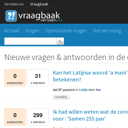
Vertalen.nu
Vraagbaak
Actueel
Vragen
Openstaande vragen
Stel een vraag
Nieuwe vragen & antwoorden in de c
Kan het Latijnse woord 'a mani'
0
31
betekenen?
antwoorden
x bekeken
geplaatst
in
door
Jul 27
Latijn
Ilse
vertaling
Ik had willen weten wat de corre
0
299
voor : 'Samen 255 jaar'
antwoorden
x bekeken