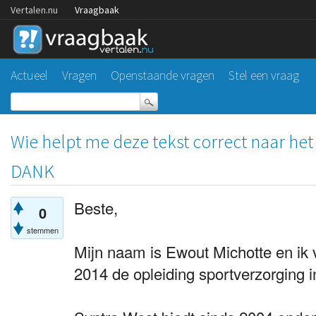
Vertalen.nu
Vraagbaak
Actueel
Vragen
Openstaande vragen
Stel een vraag
Wie helpt me deze tekst correct naar het
DANK
Beste,
0
stemmen
Mijn naam is Ewout Michotte en ik 
2014 de opleiding sportverzorging 