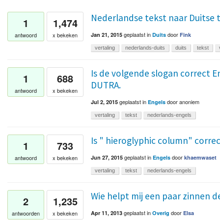
Nederlandse tekst naar Duitse t
1
1,474
geplaatst
in
door
antwoord
x bekeken
Jan 21, 2015
Duits
Fink
vertaling
nederlands-duits
duits
tekst
Is de volgende slogan correct En
1
688
DUTRA.
antwoord
x bekeken
geplaatst
in
door
anoniem
Jul 2, 2015
Engels
vertaling
tekst
nederlands-engels
Is " hieroglyphic column" corre
1
733
geplaatst
in
door
antwoord
x bekeken
Jun 27, 2015
Engels
khaemwaset
vertaling
tekst
nederlands-engels
Wie helpt mij een paar zinnen 
2
1,235
geplaatst
in
door
antwoorden
x bekeken
Apr 11, 2013
Overig
Elsa