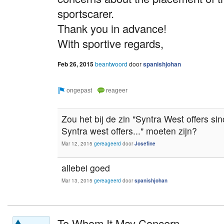
sportscarer.
Thank you in advance!
With sportive regards,
Feb 26, 2015
beantwoord
door
spanishjohan
Zou het bij de zin "Syntra West offers sin
Syntra west offers..." moeten zijn?
Mar 12, 2015
gereageerd
door
Josefine
allebei goed
Mar 13, 2015
gereageerd
door
spanishjohan
To Whom It May Concern,