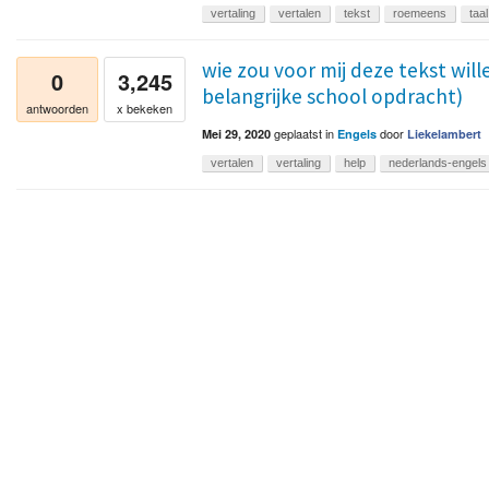
vertaling
vertalen
tekst
roemeens
taal
wie zou voor mij deze tekst will
0
3,245
belangrijke school opdracht)
antwoorden
x bekeken
geplaatst
in
door
Mei 29, 2020
Engels
Liekelambert
vertalen
vertaling
help
nederlands-engels