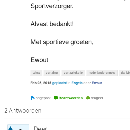
Sportverzorger.
Alvast bedankt!
Met sportieve groeten,
Ewout
tekst
vertaling
vertaaltekstje
nederlands-engels
dankb
Feb 25, 2015
geplaatst
in
Engels
door
Ewout
2 Antwoorden
Dear,