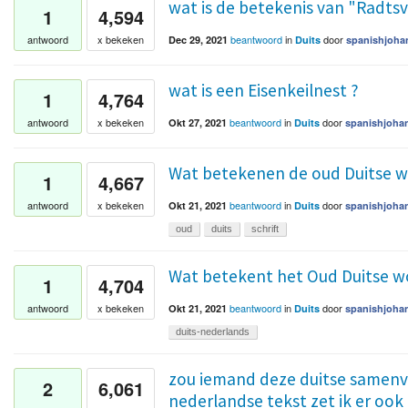
wat is de betekenis van "Radts
1
4,594
beantwoord
in
door
antwoord
x bekeken
Dec 29, 2021
Duits
spanishjoha
wat is een Eisenkeilnest ?
1
4,764
beantwoord
in
door
antwoord
x bekeken
Okt 27, 2021
Duits
spanishjoha
Wat betekenen de oud Duitse w
1
4,667
beantwoord
in
door
antwoord
x bekeken
Okt 21, 2021
Duits
spanishjoha
oud
duits
schrift
Wat betekent het Oud Duitse w
1
4,704
beantwoord
in
door
antwoord
x bekeken
Okt 21, 2021
Duits
spanishjoha
duits-nederlands
zou iemand deze duitse samenv
2
6,061
nederlandse tekst zet ik er ook b