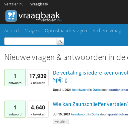
Vertalen.nu
Vraagbaak
Actueel
Vragen
Openstaande vragen
Stel een vraag
Nieuwe vragen & antwoorden in de c
De vertaling is iedere keer onv
1
17,939
Spijtig
antwoord
x bekeken
beantwoord
in
door
Dec 21, 2024
Duits
spanishjoha
Wie kan Zaunschlieffer vertalen
1
4,640
beantwoord
in
door
antwoord
x bekeken
Jul 15, 2024
Duits
spanishjohan
vertalen