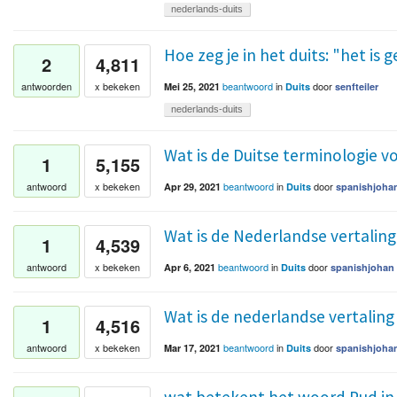
nederlands-duits
Hoe zeg je in het duits: "het is 
2
4,811
beantwoord
in
door
antwoorden
x bekeken
Mei 25, 2021
Duits
senfteiler
nederlands-duits
Wat is de Duitse terminologie 
1
5,155
beantwoord
in
door
antwoord
x bekeken
Apr 29, 2021
Duits
spanishjoha
Wat is de Nederlandse vertaling
1
4,539
beantwoord
in
door
antwoord
x bekeken
Apr 6, 2021
Duits
spanishjohan
Wat is de nederlandse vertaling
1
4,516
beantwoord
in
door
antwoord
x bekeken
Mar 17, 2021
Duits
spanishjoha