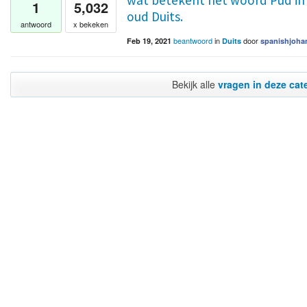
wat betekent het woord Pud in he
1
5,032
oud Duits.
antwoord
x bekeken
beantwoord
in
door
Feb 19, 2021
Duits
spanishjoha
Bekijk alle
vragen in deze cat