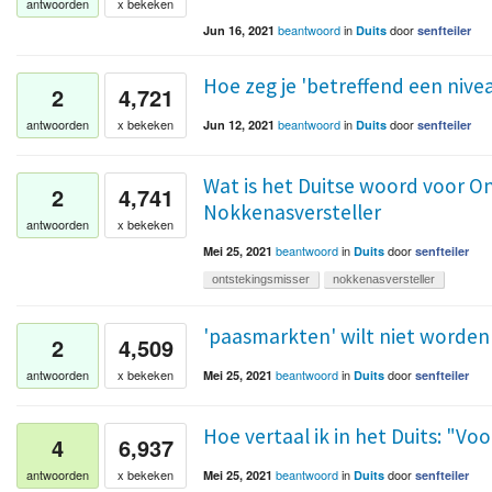
antwoorden
x bekeken
beantwoord
in
door
Jun 16, 2021
Duits
senfteiler
Hoe zeg je 'betreffend een nive
2
4,721
beantwoord
in
door
antwoorden
x bekeken
Jun 12, 2021
Duits
senfteiler
Wat is het Duitse woord voor O
2
4,741
Nokkenasversteller
antwoorden
x bekeken
beantwoord
in
door
Mei 25, 2021
Duits
senfteiler
ontstekingsmisser
nokkenasversteller
'paasmarkten' wilt niet worden 
2
4,509
beantwoord
in
door
antwoorden
x bekeken
Mei 25, 2021
Duits
senfteiler
Hoe vertaal ik in het Duits: "Vo
4
6,937
beantwoord
in
door
antwoorden
x bekeken
Mei 25, 2021
Duits
senfteiler