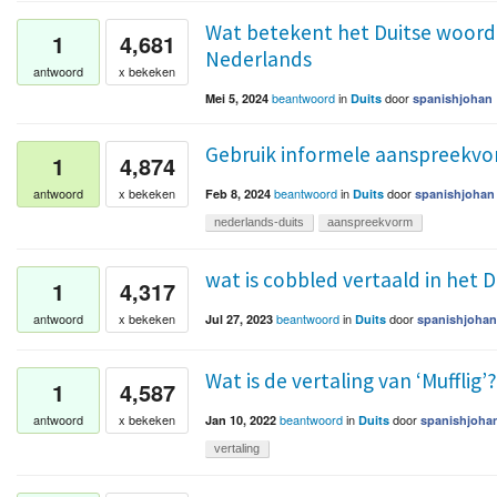
Wat betekent het Duitse woord
1
4,681
Nederlands
antwoord
x bekeken
beantwoord
in
door
Mei 5, 2024
Duits
spanishjohan
Gebruik informele aanspreekvo
1
4,874
beantwoord
in
door
antwoord
x bekeken
Feb 8, 2024
Duits
spanishjohan
nederlands-duits
aanspreekvorm
wat is cobbled vertaald in het D
1
4,317
beantwoord
in
door
antwoord
x bekeken
Jul 27, 2023
Duits
spanishjohan
Wat is de vertaling van ‘Mufflig’?
1
4,587
beantwoord
in
door
antwoord
x bekeken
Jan 10, 2022
Duits
spanishjoha
vertaling