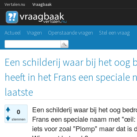
Vertalen.nu
Vraagbaak
Actueel
Vragen
Openstaande vragen
Stel een vraag
Een schilderij waar bij het oo
heeft in het Frans een speciale 
laatste
Een schilderij waar bij het oog bed
0
Frans een speciale naam met "œil: 
stemmen
iets voor zoal "Plomp" maar dat is 