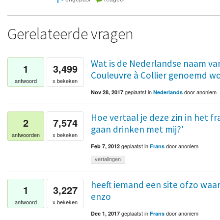
Gerelateerde vragen
Wat is de Nederlandse naam van 
1
3,499
Couleuvre à Collier genoemd w
antwoord
x bekeken
geplaatst
in
door
anoniem
Nov 28, 2017
Nederlands
Hoe vertaal je deze zin in het fr
2
7,574
gaan drinken met mij?'
antwoorden
x bekeken
geplaatst
in
door
anoniem
Feb 7, 2012
Frans
vertalingen
heeft iemand een site ofzo waar 
1
3,227
enzo
antwoord
x bekeken
geplaatst
in
door
anoniem
Dec 1, 2017
Frans