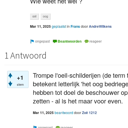
Wie weet het wel ?
œil
oog
Mar 11, 2025
geplaatst
in
Frans
door
AndreWilkens
1 Antwoord
Trompe l'oeil-schilderijen (de term 
+1
betekent letterlijk 'het oog bedrieg
stem
hebben tot doel de beschouwer op
zetten - al is het maar voor even.
Mar 11, 2025
beantwoord
door
Zoë 1212