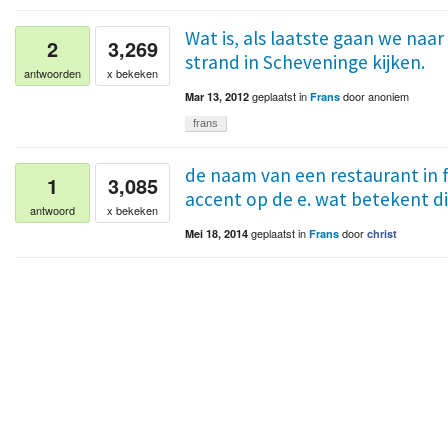
Wat is, als laatste gaan we na
2
3,269
strand in Scheveninge kijken.
antwoorden
x bekeken
geplaatst
in
door
anoniem
Mar 13, 2012
Frans
frans
de naam van een restaurant in f
1
3,085
accent op de e. wat betekent d
antwoord
x bekeken
geplaatst
in
door
Mei 18, 2014
Frans
christ