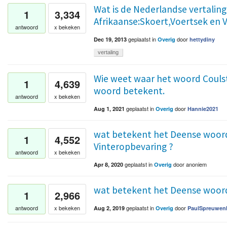
Wat is de Nederlandse vertaling
1
3,334
Afrikaanse:Skoert,Voertsek en Vl
antwoord
x bekeken
geplaatst
in
door
Dec 19, 2013
Overig
hettydiny
vertaling
Wie weet waar het woord Couls
1
4,639
woord betekent.
antwoord
x bekeken
geplaatst
in
door
Aug 1, 2021
Overig
Hannie2021
wat betekent het Deense woord 
1
4,552
Vinteropbevaring ?
antwoord
x bekeken
geplaatst
in
door
anoniem
Apr 8, 2020
Overig
wat betekent het Deense woord
1
2,966
geplaatst
in
door
antwoord
x bekeken
Aug 2, 2019
Overig
PaulSpreuwen