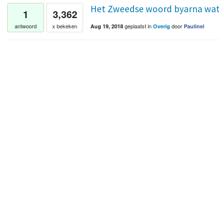
Het Zweedse woord byarna wat
1
3,362
geplaatst
in
door
antwoord
x bekeken
Aug 19, 2018
Overig
Paulinel