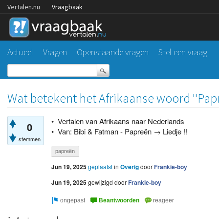
Vertalen.nu
Vraagbaak
Actueel
Vragen
Openstaande vragen
Stel een vraag
Wat betekent het Afrikaanse woord ''Papre
• Vertalen van Afrikaans naar Nederlands
0
• Van: Bibi & Fatman - Papreën → Liedje !!
stemmen
papreën
Jun 19, 2025
geplaatst
in
Overig
door
Frankie-boy
Jun 19, 2025
gewijzigd
door
Frankie-boy