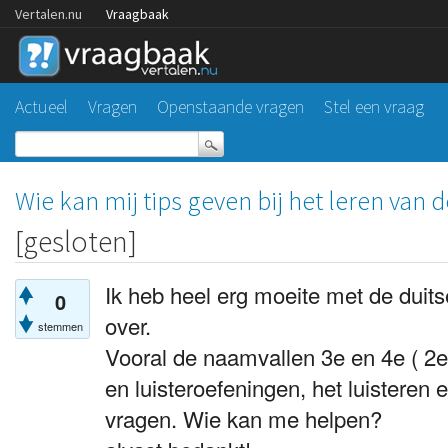
Vertalen.nu
Vraagbaak
Actueel
Vragen
Openstaande vragen
Stel een vraag
Wie kan mij tips geven bij het leren van d
[gesloten]
Ik heb heel erg moeite met de duit
0
over.
stemmen
Vooral de naamvallen 3e en 4e ( 2e 
en luisteroefeningen, het luisteren
vragen. Wie kan me helpen?