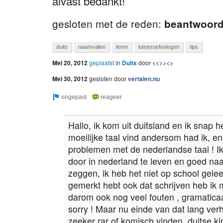
alvast bedankt!
gesloten met de reden:
beantwoor
duits
naamvallen
leren
luisteroefeningen
tips
Mei 20, 2012
geplaatst
in
Duits
door
<<>><>
Mei 30, 2012
gesloten
door
vertalen.nu
Hallo, ik kom uit duitsland en ik snap h
moeilijke taal vind andersom had ik, e
problemen met de nederlandse taal ! I
door in nederland te leven en goed naa
zeggen, ik heb het niet op school gelee
gemerkt hebt ook dat schrijven heb ik
darom ook nog veel fouten , gramaticaal
sorry ! Maar nu einde van dat lang verhaa
zeeker rar of komisch vinden, duitse k