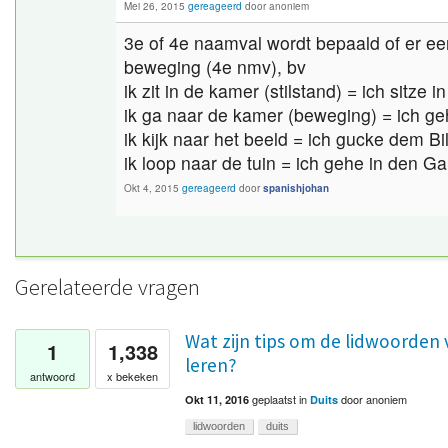
Mei 26, 2015
gereageerd
door
anoniem
3e of 4e naamval wordt bepaald of er een
beweging (4e nmv), bv
ik zit in de kamer (stilstand) = ich sitze
ik ga naar de kamer (beweging) = ich g
ik kijk naar het beeld = ich gucke dem Bi
ik loop naar de tuin = ich gehe in den Ga
Okt 4, 2015
gereageerd
door
spanishjohan
Gerelateerde vragen
Wat zijn tips om de lidwoorden 
1
1,338
leren?
antwoord
x bekeken
geplaatst
in
door
anoniem
Okt 11, 2016
Duits
lidwoorden
duits