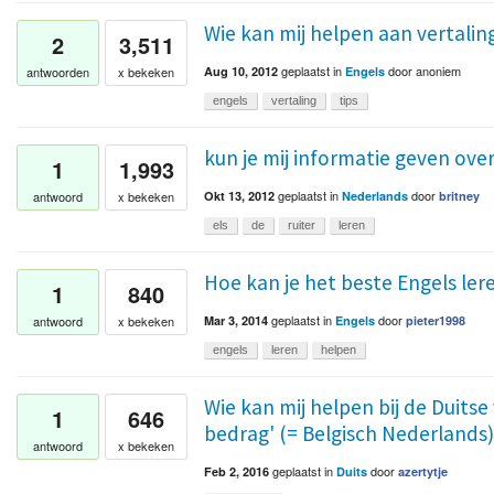
Wie kan mij helpen aan vertali
2
3,511
geplaatst
in
door
anoniem
antwoorden
x bekeken
Aug 10, 2012
Engels
engels
vertaling
tips
kun je mij informatie geven over 
1
1,993
geplaatst
in
door
antwoord
x bekeken
Okt 13, 2012
Nederlands
britney
els
de
ruiter
leren
Hoe kan je het beste Engels ler
1
840
geplaatst
in
door
antwoord
x bekeken
Mar 3, 2014
Engels
pieter1998
engels
leren
helpen
Wie kan mij helpen bij de Duitse
1
646
bedrag' (= Belgisch Nederlands)
antwoord
x bekeken
geplaatst
in
door
Feb 2, 2016
Duits
azertytje