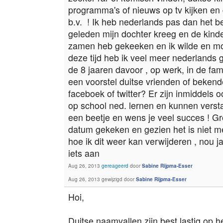
programma's of nieuws op tv kijken en
b.v. ! Ik heb nederlands pas dan het be
geleden mijn dochter kreeg en de kin
zamen heb gekeeken en ik wilde en moe
deze tijd heb ik veel meer nederlands
de 8 jaaren davoor , op werk, in de fam
een voorstel duitse vrienden of beken
faceboek of twitter? Er zijn inmiddels 
op school ned. lernen en kunnen verstaa
een beetje en wens je veel succes ! Gro
datum gekeken en gezien het is niet me
hoe ik dit weer kan verwijderen , nou j
iets aan
Aug 26, 2013
gereageerd
door
Sabine Rijpma-Esser
Aug 26, 2013
gewijzigd
door
Sabine Rijpma-Esser
Hoi,
Duitse naamvallen zijn best lastig op he