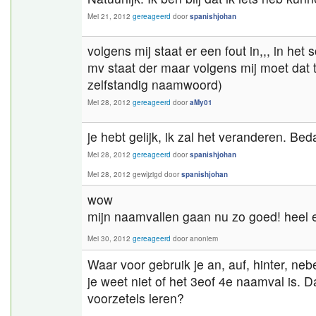
Mei 21, 2012
gereageerd
door
spanishjohan
volgens mij staat er een fout in,,, in h
mv staat der maar volgens mij moet dat t
zelfstandig naamwoord)
Mei 28, 2012
gereageerd
door
aMy01
je hebt gelijk, ik zal het veranderen. Bed
Mei 28, 2012
gereageerd
door
spanishjohan
Mei 28, 2012
gewijzigd
door
spanishjohan
wow
mijn naamvallen gaan nu zo goed! heel e
Mei 30, 2012
gereageerd
door
anoniem
Waar voor gebruik je an, auf, hinter, nebe
je weet niet of het 3eof 4e naamval is. 
voorzetels leren?