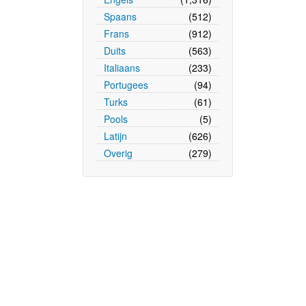
Spaans
(512)
Frans
(912)
Duits
(563)
Italiaans
(233)
Portugees
(94)
Turks
(61)
Pools
(5)
Latijn
(626)
Overig
(279)