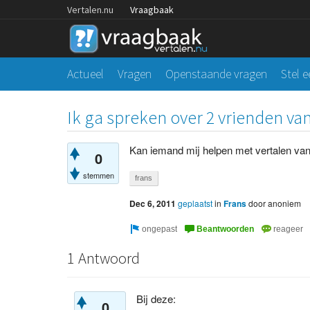
Vertalen.nu
Vraagbaak
Actueel
Vragen
Openstaande vragen
Stel 
Ik ga spreken over 2 vrienden van
Kan iemand mij helpen met vertalen va
0
stemmen
frans
Dec 6, 2011
geplaatst
in
Frans
door
anoniem
1 Antwoord
Bij deze:
0