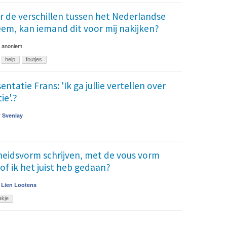
r de verschillen tussen het Nederlandse
em, kan iemand dit voor mij nakijken?
r
anoniem
help
foutjes
entatie Frans: 'Ik ga jullie vertellen over
e'.?
r
Svenlay
heidsvorm schrijven, met de vous vorm
 of ik het juist heb gedaan?
r
Lien Lootens
akje