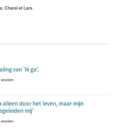
e, Charel et Lars.
aling van 'Ik ga'.
r
anoniem
ga alleen door het leven, maar mijn
egeleiden mij'
r
anoniem