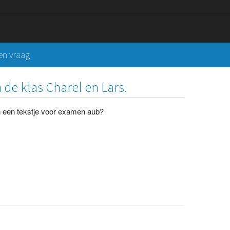
een vraag
 de klas Charel en Lars.
n een tekstje voor examen aub?