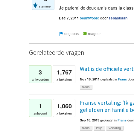
stemmen
Je parlerai de deux amis dans la class
Dec 7, 2011
beantwoord
door
sebastiaan
Gerelateerde vragen
Wat is de officiële vert
3
1,767
geplaatst
in
doo
antwoorden
x bekeken
Nov 16, 2011
Frans
frans
Franse vertaling: 'Ik 
1
1,060
geliefden en familie b
antwoord
x bekeken
geplaatst
in
doo
Sep 18, 2013
Frans
frans
latijn
vertaling