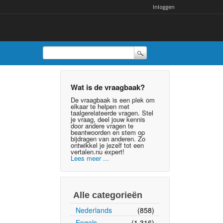
Inloggen
Wat is de vraagbaak?
De vraagbaak is een plek om
elkaar te helpen met
taalgerelateerde vragen. Stel
je vraag, deel jouw kennis
door andere vragen te
beantwoorden en stem op
bijdragen van anderen. Zo
ontwikkel je jezelf tot een
vertalen.nu expert!
Lees meer ...
Alle categorieën
Nederlands
(858)
Engels
(1,316)