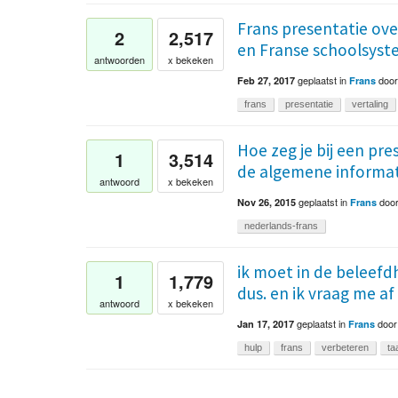
Frans presentatie ove
2
2,517
en Franse schoolsyste
antwoorden
x bekeken
geplaatst
in
doo
Feb 27, 2017
Frans
frans
presentatie
vertaling
Hoe zeg je bij een pres
1
3,514
de algemene informati
antwoord
x bekeken
geplaatst
in
doo
Nov 26, 2015
Frans
nederlands-frans
ik moet in de beleefd
1
1,779
dus. en ik vraag me af
antwoord
x bekeken
geplaatst
in
doo
Jan 17, 2017
Frans
hulp
frans
verbeteren
ta