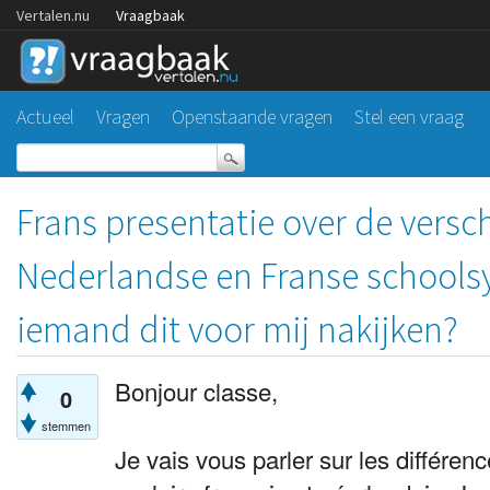
Vertalen.nu
Vraagbaak
Actueel
Vragen
Openstaande vragen
Stel een vraag
Frans presentatie over de versch
Nederlandse en Franse schools
iemand dit voor mij nakijken?
Bonjour classe,
0
stemmen
Je vais vous parler sur les différen