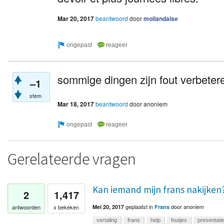
Mar 20, 2017
beantwoord
door
mollandaise
sommige dingen zijn fout verbeter
–1
stem
Mar 18, 2017
beantwoord
door
anoniem
Gerelateerde vragen
Kan iemand mijn frans nakijken
2
1,417
geplaatst
in
door
anoniem
antwoorden
x bekeken
Mei 20, 2017
Frans
vertaling
frans
help
foutjes
presentati