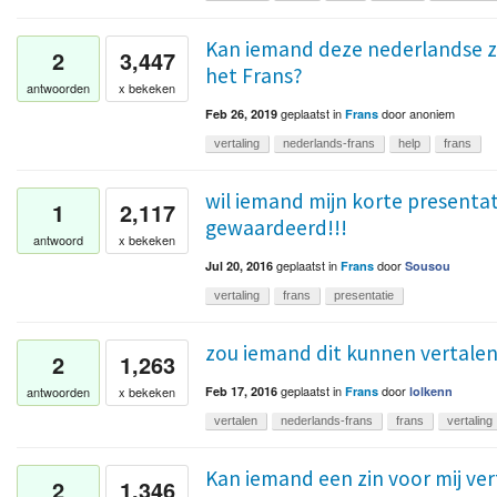
Kan iemand deze nederlandse zi
2
3,447
het Frans?
antwoorden
x bekeken
geplaatst
in
door
anoniem
Feb 26, 2019
Frans
vertaling
nederlands-frans
help
frans
wil iemand mijn korte presentat
1
2,117
gewaardeerd!!!
antwoord
x bekeken
geplaatst
in
door
Jul 20, 2016
Frans
Sousou
vertaling
frans
presentatie
zou iemand dit kunnen vertalen
2
1,263
geplaatst
in
door
antwoorden
x bekeken
Feb 17, 2016
Frans
lolkenn
vertalen
nederlands-frans
frans
vertaling
Kan iemand een zin voor mij ver
2
1,346