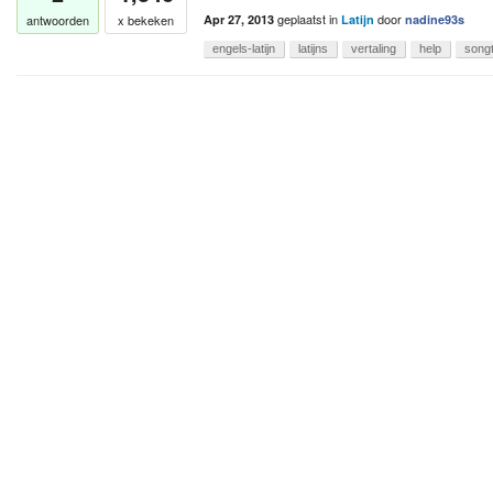
geplaatst
in
door
antwoorden
x bekeken
Apr 27, 2013
Latijn
nadine93s
engels-latijn
latijns
vertaling
help
song