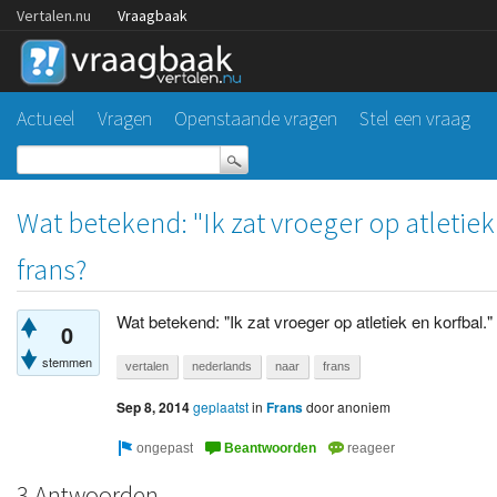
Vertalen.nu
Vraagbaak
Actueel
Vragen
Openstaande vragen
Stel een vraag
Wat betekend: "Ik zat vroeger op atletiek 
frans?
Wat betekend: "Ik zat vroeger op atletiek en korfbal."
0
stemmen
vertalen
nederlands
naar
frans
Sep 8, 2014
geplaatst
in
Frans
door
anoniem
3 Antwoorden