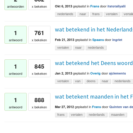
geplaatst
in
door
antwoorden
x bekeken
Okt 6, 2013
Frans
itstotallyalii
nederlands
naar
frans
vertalen
vertal
wat betekend in het Nederlands
1
761
geplaatst
in
door
antwoord
x bekeken
Feb 21, 2013
Spaans
ingriet
vertalen
naar
nederlands
wat betekend het Deens woord 
1
845
geplaatst
in
door
antwoord
x bekeken
Jan 2, 2013
Overig
ajclements
vertalen
van
deens
naar
nederlands
wat betekent maanden in het F
1
888
geplaatst
in
door
antwoord
x bekeken
Mar 27, 2012
Frans
Quinten van d
frans
vertalen
nederlands
maanden