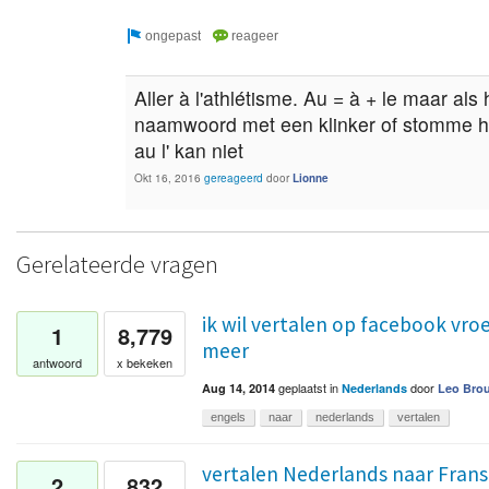
Aller à l'athlétisme. Au = à + le maar als
naamwoord met een klinker of stomme h b
au l' kan niet
Okt 16, 2016
gereageerd
door
Lionne
Gerelateerde vragen
ik wil vertalen op facebook vroe
1
8,779
meer
antwoord
x bekeken
geplaatst
in
door
Aug 14, 2014
Nederlands
Leo Bro
engels
naar
nederlands
vertalen
vertalen Nederlands naar Frans
2
832