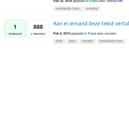
geplaatst
in
door
Feb 23, 2018
Frans
Temmy199
nederlands-frans
vertaling
Kan er iemand deze tekst verta
1
888
geplaatst
in
door
anoniem
antwoord
x bekeken
Feb 6, 2015
Frans
frans
tekst
vertalen
nederlands-frans