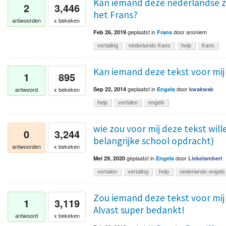
Kan iemand deze nederlandse zi
2
3,446
het Frans?
antwoorden
x bekeken
geplaatst
in
door
anoniem
Feb 26, 2019
Frans
vertaling
nederlands-frans
help
frans
Kan iemand deze tekst voor mij
1
895
geplaatst
in
door
antwoord
x bekeken
Sep 22, 2014
Engels
kwakwak
help
vertalen
engels
wie zou voor mij deze tekst will
0
3,244
belangrijke school opdracht)
antwoorden
x bekeken
geplaatst
in
door
Mei 29, 2020
Engels
Liekelambert
vertalen
vertaling
help
nederlands-engels
Zou iemand deze tekst voor mij 
1
3,119
Alvast super bedankt!
antwoord
x bekeken