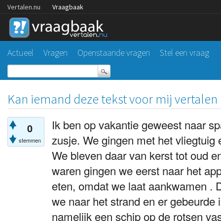
Vertalen.nu
Vraagbaak
Actueel
Vragen
Openstaande vragen
Stel een vraag
Kan iemand deze tekst voor mij vertalen i
Ik ben op vakantie geweest naar sp
0
zusje. We gingen met het vliegtuig 
stemmen
We bleven daar van kerst tot oud e
waren gingen we eerst naar het ap
eten, omdat we laat aankwamen . 
we naar het strand en er gebeurde i
namelijk een schip op de rotsen vas