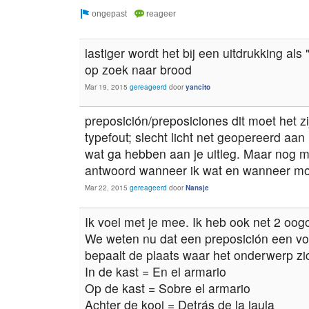
lastiger wordt het bij een uitdrukking al
op zoek naar brood
Mar 19, 2015
gereageerd
door
yancito
preposición/preposiciones dit moet het z
typefout; slecht licht net geopereerd aan 
wat ga hebben aan je uitleg. Maar nog m
antwoord wanneer ik wat en wanneer moet
Mar 22, 2015
gereageerd
door
Nansje
Ik voel met je mee. Ik heb ook net 2 oog
We weten nu dat een preposición een voo
bepaalt de plaats waar het onderwerp zic
In de kast = En el armario
Op de kast = Sobre el armario
Achter de kooi = Detrás de la jaula