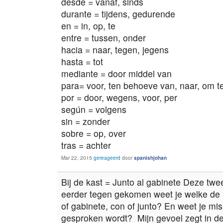
desde = vanaf, sinds
durante = tijdens, gedurende
en = in, op, te
entre = tussen, onder
hacia = naar, tegen, jegens
hasta = tot
mediante = door middel van
para= voor, ten behoeve van, naar, om 
por = door, wegens, voor, per
según = volgens
sin = zonder
sobre = op, over
tras = achter
Mar 22, 2015
gereageerd
door
spanishjohan
Bij de kast = Junto al gabinete Deze twe
eerder tegen gekomen weet je welke de
of gabinete, con of junto? En weet je mis
gesproken wordt? Mijn gevoel zegt in de v