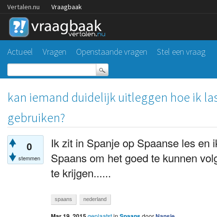
Vertalen.nu
Vraagbaak
Actueel
Vragen
Openstaande vragen
Stel een vraag
kan iemand duidelijk uitleggen hoe ik l
gebruiken?
Ik zit in Spanje op Spaanse les en i
0
Spaans om het goed te kunnen volg
stemmen
te krijgen......
spaans
nederland
Mar 19, 2015
geplaatst
in
Spaans
door
Nansje