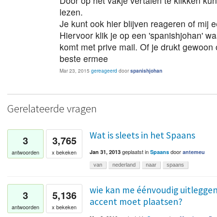
Door op het vakje vertalen te klikken kun
lezen.
Je kunt ook hier blijven reageren of mij 
Hiervoor klik je op een 'spanishjohan' wa
komt met prive mail. Of je drukt gewoon
beste ermee
Mar 23, 2015
gereageerd
door
spanishjohan
Gerelateerde vragen
Wat is sleets in het Spaans
3
3,765
geplaatst
in
door
antwoorden
x bekeken
Jan 31, 2013
Spaans
antemeu
van
nederland
naar
spaans
wie kan me éénvoudig uitleggen 
3
5,136
accent moet plaatsen?
antwoorden
x bekeken