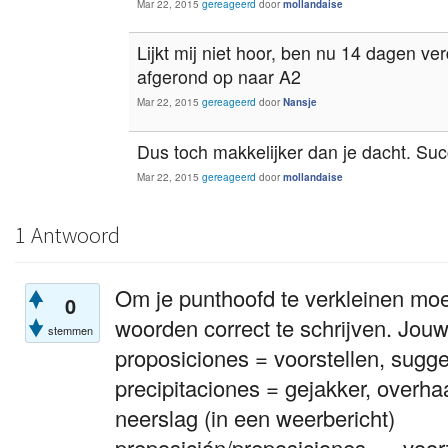
Mar 22, 2015
gereageerd
door
mollandaise
Lijkt mij niet hoor, ben nu 14 dagen v
afgerond op naar A2
Mar 22, 2015
gereageerd
door
Nansje
Dus toch makkelijker dan je dacht. Suc
Mar 22, 2015
gereageerd
door
mollandaise
1 Antwoord
Om je punthoofd te verkleinen moet
0
woorden correct te schrijven. Jouw
stemmen
proposiciones = voorstellen, sugge
precipitaciones = gejakker, overha
neerslag (in een weerbericht)
preposición/preposiciones = voorz