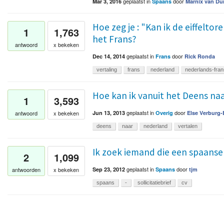
geplaatst
in
door
Mar 3, 2016
Spaans
Marnix van D
Hoe zeg je : "Kan ik de eiffelto
1
1,763
het Frans?
antwoord
x bekeken
geplaatst
in
door
Dec 14, 2014
Frans
Rick Ronda
vertaling
frans
nederland
nederlands-fran
Hoe kan ik vanuit het Deens na
1
3,593
geplaatst
in
door
antwoord
x bekeken
Jun 13, 2013
Overig
Else Verburg-
deens
naar
nederland
vertalen
Ik zoek iemand die een spaanse
2
1,099
geplaatst
in
door
antwoorden
x bekeken
Sep 23, 2012
Spaans
tjm
spaans
-
sollicitatiebrief
cv