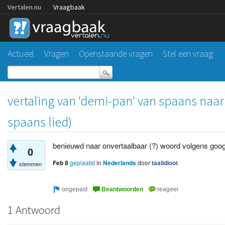
Vertalen.nu
Vraagbaak
Actueel
Vragen
Openstaande vragen
Stel een vraag
vertaling van 'demi-pan' van spaans naar 
spaans lied)
benieuwd naar onvertaalbaar (?) woord volgens goog
0
Feb 8
geplaatst
in
Nederlands
door
taalidioot
stemmen
1 Antwoord