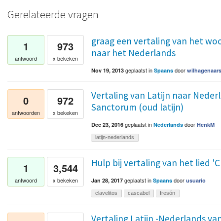
Gerelateerde vragen
graag een vertaling van het woo
1
973
naar het Nederlands
antwoord
x bekeken
geplaatst
in
door
Nov 19, 2013
Spaans
wilhagenaar
Vertaling van Latijn naar Nederl
0
972
Sanctorum (oud latijn)
antwoorden
x bekeken
geplaatst
in
door
Dec 23, 2016
Nederlands
HenkM
latijn-nederlands
Hulp bij vertaling van het lied 
1
3,544
geplaatst
in
door
antwoord
x bekeken
Jan 28, 2017
Spaans
usuario
clavelitos
cascabel
fresón
Vertaling Latijn -Nederlands van