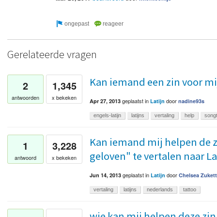
Gerelateerde vragen
Kan iemand een zin voor mij
2
1,345
antwoorden
x bekeken
geplaatst
in
door
Apr 27, 2013
Latijn
nadine93s
engels-latijn
latijns
vertaling
help
song
Kan iemand mij helpen de zin 
1
3,228
geloven" te vertalen naar La
antwoord
x bekeken
geplaatst
in
door
Jun 14, 2013
Latijn
Chelsea Zuket
vertaling
latijns
nederlands
tattoo
wie kan mij helpen deze zin t