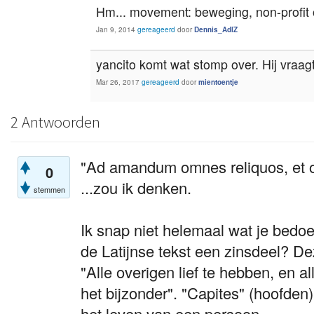
Hm... movement: beweging, non-profit 
Jan 9, 2014
gereageerd
door
Dennis_AdlZ
yancito komt wat stomp over. Hij vraa
Mar 26, 2017
gereageerd
door
mientoentje
2 Antwoorden
"Ad amandum omnes reliquos, et o
0
...zou ik denken.
stemmen
Ik snap niet helemaal wat je bedoe
de Latijnse tekst een zinsdeel? De
"Alle overigen lief te hebben, en a
het bijzonder". "Capites" (hoofden)
het leven van een persoon.