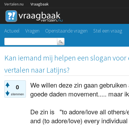
Vertalen.nu
Vraagbaak
Actueel
Vragen
Openstaande vragen
Stel een vraag
Kan iemand mij helpen een slogan voor
vertalen naar Latijns?
We willen deze zin gaan gebruiken 
0
goede daden movement..... maar ik 
stemmen
De zin is "to adore/love all others/
and (to adore/love) every individual 