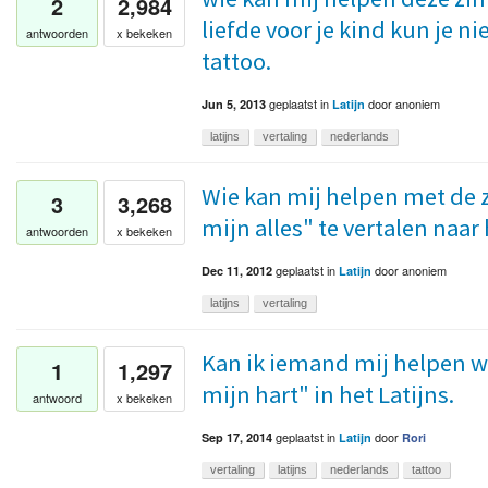
2
2,984
liefde voor je kind kun je ni
antwoorden
x bekeken
tattoo.
geplaatst
in
door
anoniem
Jun 5, 2013
Latijn
latijns
vertaling
nederlands
Wie kan mij helpen met de z
3
3,268
mijn alles" te vertalen naar 
antwoorden
x bekeken
geplaatst
in
door
anoniem
Dec 11, 2012
Latijn
latijns
vertaling
Kan ik iemand mij helpen wat
1
1,297
mijn hart" in het Latijns.
antwoord
x bekeken
geplaatst
in
door
Sep 17, 2014
Latijn
Rori
vertaling
latijns
nederlands
tattoo