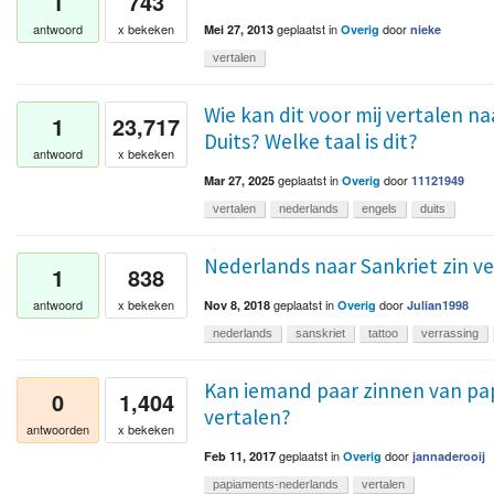
1
743
geplaatst
in
door
antwoord
x bekeken
Mei 27, 2013
Overig
nieke
vertalen
Wie kan dit voor mij vertalen n
1
23,717
Duits? Welke taal is dit?
antwoord
x bekeken
geplaatst
in
door
Mar 27, 2025
Overig
11121949
vertalen
nederlands
engels
duits
Nederlands naar Sankriet zin v
1
838
geplaatst
in
door
antwoord
x bekeken
Nov 8, 2018
Overig
Julian1998
nederlands
sanskriet
tattoo
verrassing
Kan iemand paar zinnen van pa
0
1,404
vertalen?
antwoorden
x bekeken
geplaatst
in
door
Feb 11, 2017
Overig
jannaderooij
papiaments-nederlands
vertalen