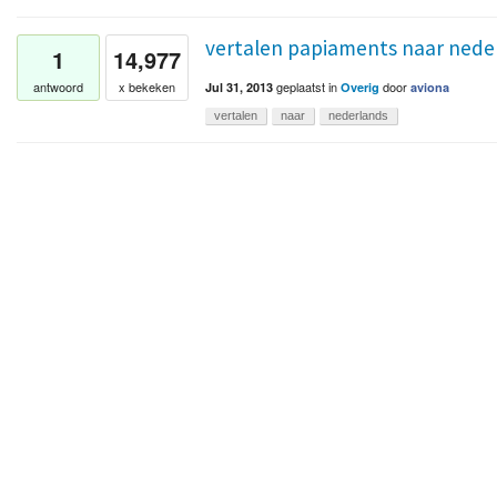
vertalen papiaments naar nede
1
14,977
geplaatst
in
door
antwoord
x bekeken
Jul 31, 2013
Overig
aviona
vertalen
naar
nederlands