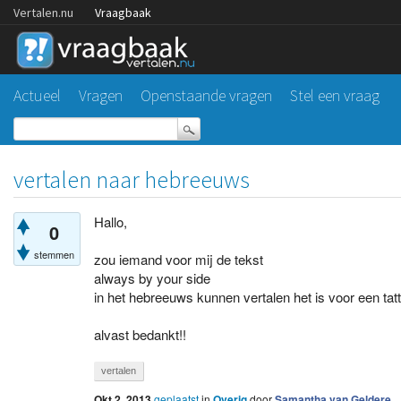
Vertalen.nu
Vraagbaak
Actueel
Vragen
Openstaande vragen
Stel een vraag
vertalen naar hebreeuws
Hallo,
0
stemmen
zou iemand voor mij de tekst
always by your side
in het hebreeuws kunnen vertalen het is voor een tat
alvast bedankt!!
vertalen
Okt 2, 2013
geplaatst
in
Overig
door
Samantha van Geldere