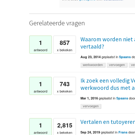
Gerelateerde vragen
Waarom worden niet 
1
857
vertaald?
antwoord
x bekeken
geplaatst
in
d
Aug 23, 2014
Spaans
werkwoorden
vervoegen
ve
Ik zoek een volledig 
1
743
werkwoord dus met al
antwoord
x bekeken
geplaatst
in
doo
Mar 1, 2016
Spaans
vervoegen
Vertalen en tutoyere
1
2,815
geplaatst
in
doo
antwoord
x bekeken
Sep 24, 2019
Frans