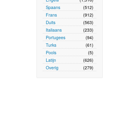
Spaans
(512)
Frans
(912)
Duits
(563)
Italiaans
(233)
Portugees
(94)
Turks
(61)
Pools
(5)
Latijn
(626)
Overig
(279)