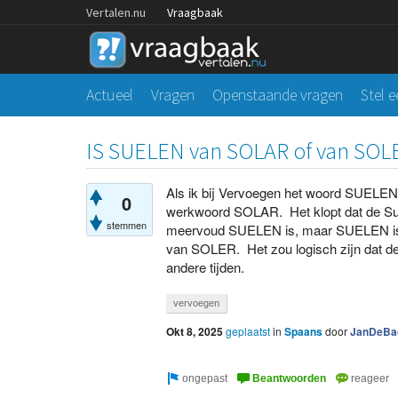
Vertalen.nu
Vraagbaak
Actueel
Vragen
Openstaande vragen
Stel 
IS SUELEN van SOLAR of van SOL
Als ik bij Vervoegen het woord SUELEN i
0
werkwoord SOLAR. Het klopt dat de Su
stemmen
meervoud SUELEN is, maar SUELEN i
van SOLER. Het zou logisch zijn dat de 
andere tijden.
vervoegen
Okt 8, 2025
geplaatst
in
Spaans
door
JanDeBa