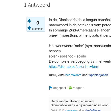
1 Antwoord
In de 'Diccionario de la lengua española
0
naamwoord in de betekenis van: perceel
stemmen
In sommige Zuid-Amerikaanse landen 
prieel, (moes)tuin, binnenplaats (huert
Het werkwoord 'soler' (syn. acostumb
hebben
soler - soliendo - solido
De complete vervoegong van het werkwo
https://dle.rae.es/soler?m=form
Okt 8, 2025
beantwoord
door
spanishjohan
Dank voor je uitvoerig antwoord.
Stom dat de website bij vervoegingen voor
Okt 8, 2025
gereageerd
door
JanDeBacker