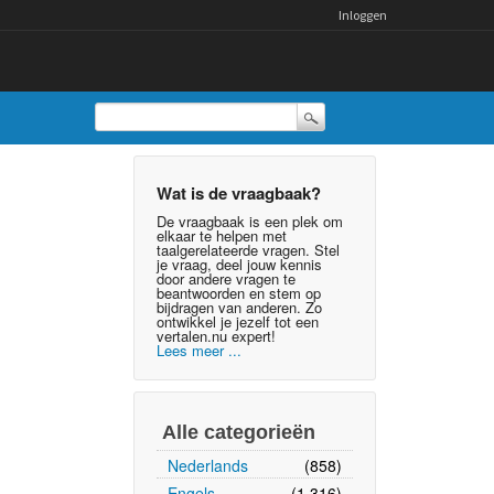
Inloggen
Wat is de vraagbaak?
De vraagbaak is een plek om
elkaar te helpen met
taalgerelateerde vragen. Stel
je vraag, deel jouw kennis
door andere vragen te
beantwoorden en stem op
bijdragen van anderen. Zo
ontwikkel je jezelf tot een
vertalen.nu expert!
Lees meer ...
Alle categorieën
Nederlands
(858)
Engels
(1,316)