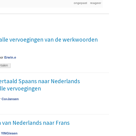
alle vervoegingen van de werkwoorden
oor
Erwin.e
rtalen
Vertaald Spaans naar Nederlands
le vervoegingen
r
CorJansen
n van Nederlands naar Frans
r
YINGiesen