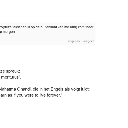
(deze tekst heb ik op de buitenkant van me arm) komt neer
 op morgen
eze spreuk:
 moriturus'.
ahatma Ghandi, die in het Engels als volgt luidt:
arn as if you were to live forever.'