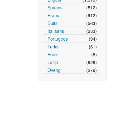
Spaans
(512)
Frans
(912)
Duits
(563)
Italiaans
(233)
Portugees
(94)
Turks
(61)
Pools
(5)
Latijn
(626)
Overig
(279)