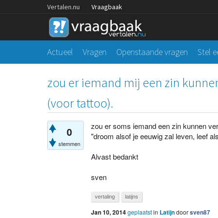
Vertalen.nu
Vraagbaak
Actueel
Vragen
Openstaande vragen
Stel 
zou er iemand mij een zin kunnen 
(voor tattoo).
zou er soms iemand een zin kunnen vertale
0
"droom alsof je eeuwig zal leven, leef al
stemmen
Alvast bedankt
sven
vertaling
latijns
Jan 10, 2014
geplaatst
in
Latijn
door
sven87