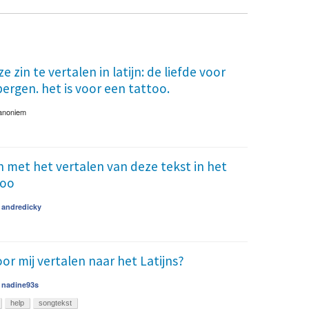
 zin te vertalen in latijn: de liefde voor
rbergen. het is voor een tattoo.
anoniem
 met het vertalen van deze tekst in het
too
r
andredicky
or mij vertalen naar het Latijns?
r
nadine93s
help
songtekst