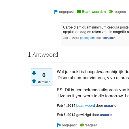
Carpe diem quam minimum credula postero
op:pluk de dag en reken zo min mogelijk
Jan 2, 2015
gereageerd
door
sonjamr
1 Antwoord
Wat je zoekt is hoogstwaarschijnlijk d
0
'Disce ut semper victurus, vive ut cras
stemmen
PS: Dit is een bekende uitspraak van M
'Live as if you were to die tomorrow. Le
Feb 4, 2014
beantwoord
door
usuario
Feb 5, 2014
gewijzigd
door
usuario