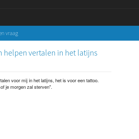
een vraag
helpen vertalen in het latijns
n voor mij in het latijns, het is voor een tattoo.
sof je morgen zal sterven".