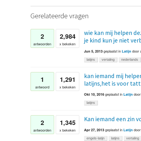
Gerelateerde vragen
wie kan mij helpen deze
2
2,984
je kind kun je niet ve
antwoorden
x bekeken
geplaatst
in
door
Jun 5, 2013
Latijn
latijns
vertaling
nederlands
kan iemand mij helpen
1
1,291
latijns,het is voor tat
antwoord
x bekeken
geplaatst
in
doo
Okt 10, 2016
Latijn
latijns
Kan iemand een zin vo
2
1,345
geplaatst
in
doo
antwoorden
x bekeken
Apr 27, 2013
Latijn
engels-latijn
latijns
vertaling