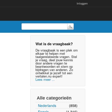
Inloggen
Wat is de vraagbaak?
De vraagbaak is een plek om
elkaar te helpen met
taalgerelateerde vragen. Stel
je vraag, deel jouw kennis
door andere vragen te
beantwoorden en stem op
bijdragen van anderen. Zo
ontwikkel je jezelf tot een
vertalen.nu expert!
Lees meer ...
Alle categorieën
Nederlands
(858)
Engels
(1,316)