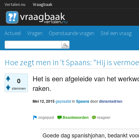
Vertalen.nu
Vraagbaak
Actueel
Vragen
Openstaande vragen
Stel een vraag
Hoe zegt men in 't Spaans: "Hij is vermoe
Het is een afgeleide van het werkw
0
raken.
stemmen
Mei 12, 2015
geplaatst
in
Spaans
door
distantadrian
Goede dag spanishjohan, bedankt voo