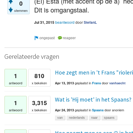
(El) Esta (met accent op de a) he
0
Dit is omgangstaal.
stemmen
Jul 31, 2015
beantwoord
door
StefanL
Gerelateerde vragen
Hoe zegt men in 't Frans "rioler
1
810
geplaatst
in
door
antwoord
x bekeken
Apr 13, 2013
Frans
vanhaecht
Wat is 'Hij moet' in het Spaans?
1
3,315
geplaatst
in
door
anoniem
antwoord
x bekeken
Apr 24, 2013
Spaans
van
nederlands
naar
spaans