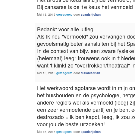
Bij cansarse is de 1e keus het vermoeid 
Mei 13, 2015
gereageerd
door
spanishjohan
Bedankt voor alle uitleg.
Als ik nou "vermoeid" zou vervangen doo
gevoelsmatig beter aansluiten bij het S
In de context van bijv. een zware fysiek
(helemaal) leeg" trouwens ook in 't Nede
want 't klinkt zo "overtrokken/theatraal"
Mei 15, 2015
gereageerd
door
distantadrian
Het werkwoord agotarse wordt in mijn omg
het huishouden en de psychologie, hetgee
andere regio's wel als vermoeid (leeg) zij
een zeer vermoeiende partij en je bent 
destrozado = ik ben kapot, leeg, Ik zou 
voor jou de beste uitzoeken!
Mei 15, 2015
gereageerd
door
spanishjohan