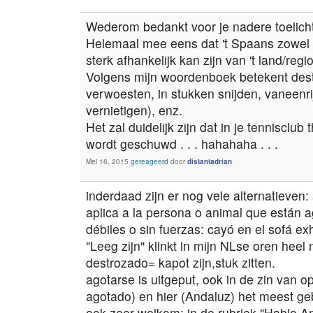
Wederom bedankt voor je nadere toelicht
Helemaal mee eens dat 't Spaans zowel 
sterk afhankelijk kan zijn van 't land/regi
Volgens mijn woordenboek betekent destr
verwoesten, in stukken snijden, vaneenrij
vernietigen), enz.
Het zal duidelijk zijn dat in je tennisclu
wordt geschuwd . . . hahahaha . . .
Mei 16, 2015
gereageerd
door
distantadrian
inderdaad zijn er nog vele alternatieven:
aplica a la persona o animal que están
débiles o sin fuerzas: cayó en el sofá ex
"Leeg zijn" klinkt in mijn NLse oren heel
destrozado= kapot zijn,stuk zitten.
agotarse is uitgeput, ook in de zin van op
agotado) en hier (Andaluz) het meest ge
ook zeer welkom: in de rubriek "Hablo A