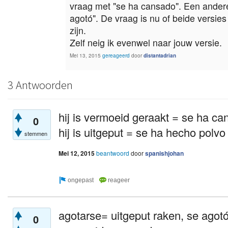
vraag met "se ha cansado". Een andere
agotó". De vraag is nu of beide versies
zijn.
Zelf neig ik evenwel naar jouw versie.
Mei 13, 2015
gereageerd
door
distantadrian
3 Antwoorden
hij is vermoeid geraakt = se ha c
0
hij is uitgeput = se ha hecho polv
stemmen
Mei 12, 2015
beantwoord
door
spanishjohan
agotarse= uitgeput raken, se agotó=
0