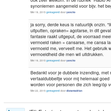
synoniemen aangemeld voor bijv. het begr
Mei 19, 2015
gereageerd
door
yancito
ja sorry, derde keus is natuurlijk onzin. "
uitputten, opraken= agotarse, in dit geva
fantasie raakt uitgeput, de voorraad meel
vermoeid raken = cansarse, me cansa la 
vermoeid me, verveelt me. Het gebruik 
vermoeidheid die men wil uitdrukken.
Mei 19, 2015
gereageerd
door
yancito
Bedankt voor je dubbele inzending, met n
vertaaldubbeltje voor mij helemaal goed 
worden voor personen die zich leeg/óp 
Mei 22, 2015
gereageerd
door
distantadrian