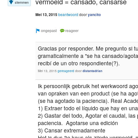
vermoeid = cansado, cansarse
stemmen
Mei 13, 2015
beantwoord
door
yancito
Gracias por responder. Me pregunto si tu
gramaticalmente a "se ha cansado/agota
recibí de un otro respondiente(?).
Mei 13, 2015
gereageerd
door
distantadrian
Ik persoonlijk gebruik het werkwoord ago
van opraken van een product (se ha agot
(se ha agotado la paciencia). Real Academ
1) Extraer todo el líquido que hay en un
2) Gastar del todo, Agotar el caudal, las 
paciencia. Agotarse una edición
3) Cansar extremadamente
Het is dus 3e keus als zijnde vermoeid, 