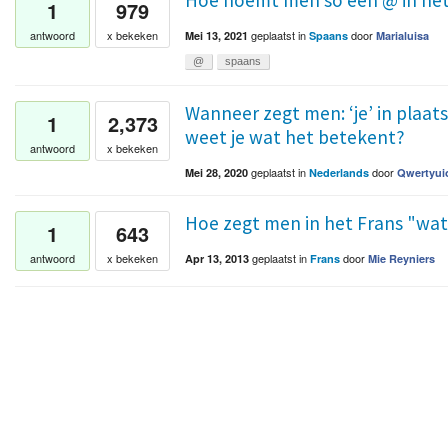
Hoe noemt men so een @ in he
1
979
geplaatst
in
door
antwoord
x bekeken
Mei 13, 2021
Spaans
Marialuisa
@
spaans
Wanneer zegt men: ‘je’ in plaats v
1
2,373
weet je wat het betekent?
antwoord
x bekeken
geplaatst
in
door
Mei 28, 2020
Nederlands
Qwertyui
Hoe zegt men in het Frans "wat
1
643
geplaatst
in
door
antwoord
x bekeken
Apr 13, 2013
Frans
Mie Reyniers